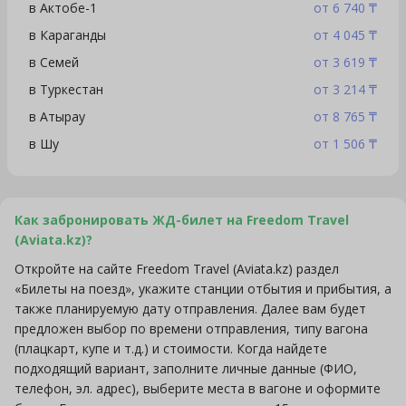
в Актобе-1
от 6 740 ₸
в Караганды
от 4 045 ₸
в Семей
от 3 619 ₸
в Туркестан
от 3 214 ₸
в Атырау
от 8 765 ₸
в Шу
от 1 506 ₸
Как забронировать ЖД-билет на Freedom Travel
(Aviata.kz)?
Откройте на сайте Freedom Travel (Aviata.kz) раздел
«Билеты на поезд», укажите станции отбытия и прибытия, а
также планируемую дату отправления. Далее вам будет
предложен выбор по времени отправления, типу вагона
(плацкарт, купе и т.д.) и стоимости. Когда найдете
подходящий вариант, заполните личные данные (ФИО,
телефон, эл. адрес), выберите места в вагоне и оформите