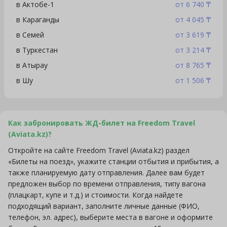
в Актобе-1
от 6 740 ₸
в Караганды
от 4 045 ₸
в Семей
от 3 619 ₸
в Туркестан
от 3 214 ₸
в Атырау
от 8 765 ₸
в Шу
от 1 506 ₸
Как забронировать ЖД-билет на Freedom Travel
(Aviata.kz)?
Откройте на сайте Freedom Travel (Aviata.kz) раздел
«Билеты на поезд», укажите станции отбытия и прибытия, а
также планируемую дату отправления. Далее вам будет
предложен выбор по времени отправления, типу вагона
(плацкарт, купе и т.д.) и стоимости. Когда найдете
подходящий вариант, заполните личные данные (ФИО,
телефон, эл. адрес), выберите места в вагоне и оформите