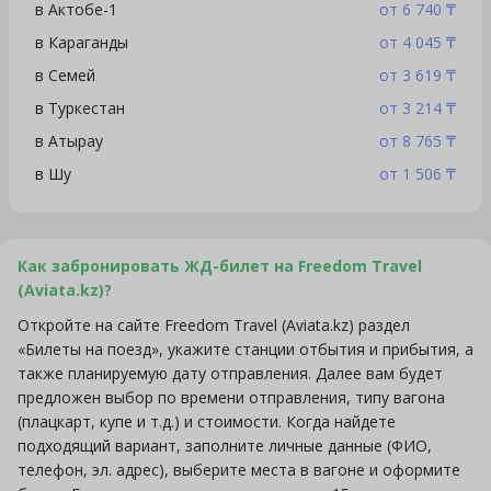
в Актобе-1
от 6 740 ₸
в Караганды
от 4 045 ₸
в Семей
от 3 619 ₸
в Туркестан
от 3 214 ₸
в Атырау
от 8 765 ₸
в Шу
от 1 506 ₸
Как забронировать ЖД-билет на Freedom Travel
(Aviata.kz)?
Откройте на сайте Freedom Travel (Aviata.kz) раздел
«Билеты на поезд», укажите станции отбытия и прибытия, а
также планируемую дату отправления. Далее вам будет
предложен выбор по времени отправления, типу вагона
(плацкарт, купе и т.д.) и стоимости. Когда найдете
подходящий вариант, заполните личные данные (ФИО,
телефон, эл. адрес), выберите места в вагоне и оформите