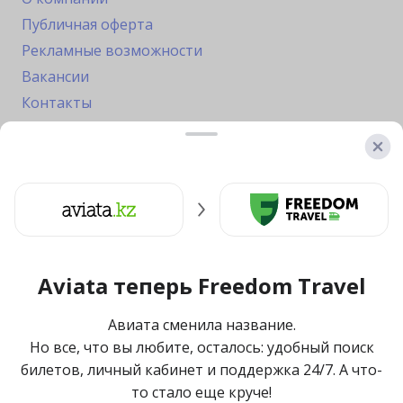
Публичная оферта
Рекламные возможности
Вакансии
Контакты
Freedom Travel (Авиата) — лидер по продаже
билетов в Казахстане
По данным журнала
Forbes Kazakhstan, сентябрь 2020
Aviata теперь
Freedom Travel
О компании
Вакансии
Авиата сменила название.
Публичная оферта
Но все, что вы любите, осталось: удобный поиск
Рекламные возможности
билетов, личный кабинет и поддержка 24/7. А что-
Политика конфиденциальности
то стало еще круче!