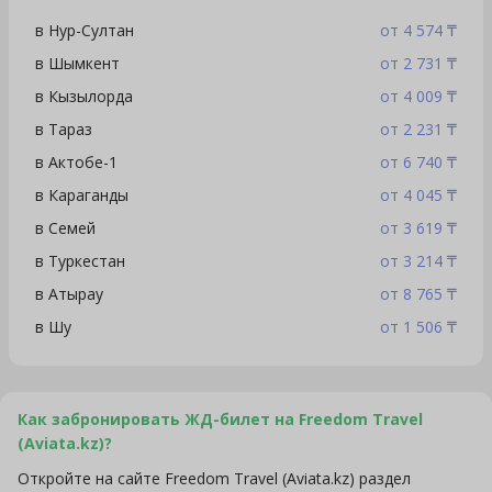
в Нур-Султан
от 4 574 ₸
в Шымкент
от 2 731 ₸
в Кызылорда
от 4 009 ₸
в Тараз
от 2 231 ₸
в Актобе-1
от 6 740 ₸
в Караганды
от 4 045 ₸
в Семей
от 3 619 ₸
в Туркестан
от 3 214 ₸
в Атырау
от 8 765 ₸
в Шу
от 1 506 ₸
Как забронировать ЖД-билет на Freedom Travel
(Aviata.kz)?
Откройте на сайте Freedom Travel (Aviata.kz) раздел