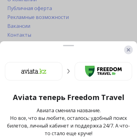
Публичная оферта
Рекламные возможности
Вакансии
Контакты
Freedom Travel (Авиата) — лидер по продаже
билетов в Казахстане
По данным журнала
Forbes Kazakhstan, сентябрь 2020
Aviata теперь
Freedom Travel
О компании
Вакансии
Авиата сменила название.
Публичная оферта
Но все, что вы любите, осталось: удобный поиск
Рекламные возможности
билетов, личный кабинет и поддержка 24/7. А что-
Политика конфиденциальности
то стало еще круче!