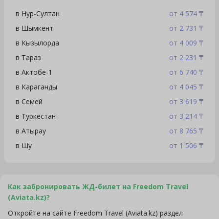
в Нур-Султан
от 4 574 ₸
в Шымкент
от 2 731 ₸
в Кызылорда
от 4 009 ₸
в Тараз
от 2 231 ₸
в Актобе-1
от 6 740 ₸
в Караганды
от 4 045 ₸
в Семей
от 3 619 ₸
в Туркестан
от 3 214 ₸
в Атырау
от 8 765 ₸
в Шу
от 1 506 ₸
Как забронировать ЖД-билет на Freedom Travel
(Aviata.kz)?
Откройте на сайте Freedom Travel (Aviata.kz) раздел