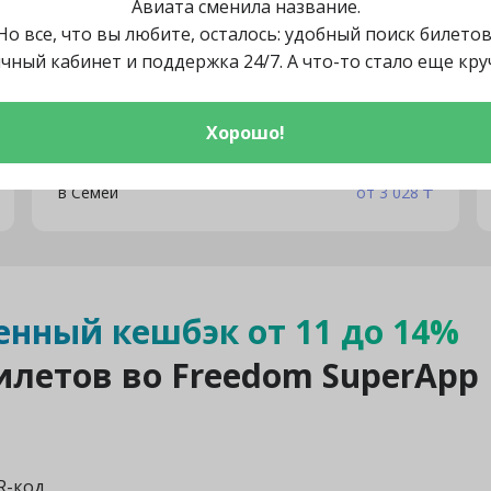
Авиата сменила название.
в Шу
от 3 619 ₸
Но все, что вы любите, осталось: удобный поиск билетов
в Павлодар
от 842 ₸
чный кабинет и поддержка 24/7. А что-то стало еще кру
в Костанай
от 2 029 ₸
в Кокшетау
от 641 ₸
Хорошо!
в Кызылорда
от 4 778 ₸
в Семей
от 3 028 ₸
нный кешбэк от 11 до 14%
илетов во Freedom SuperApp
R-код,