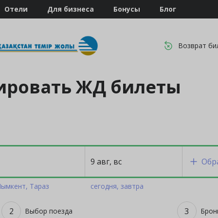
Отели
Для бизнеса
Бонусы
Блог
Возврат би
ировать ЖД билеты
9 авг, вс
Обр
ымкент
Тараз
сегодня
завтра
2
3
Выбор поезда
Брон