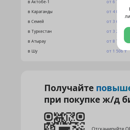
в Актобе-1
от 6 740 ₸
в Караганды
от 4 045 ₸
ли
в Семей
от 3 619 ₸
в Туркестан
от 3 214 ₸
в Атырау
от 8 765 ₸
в Шу
от 1 506 ₸
Получайте
повыше
при покупке ж/д б
Отсканируйте Q