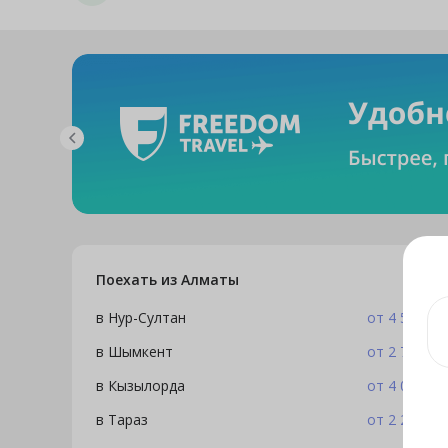
Поехать из Алматы
в Нур-Султан
от 4 574 ₸
в Шымкент
от 2 731 ₸
в Кызылорда
от 4 009 ₸
в Тараз
от 2 231 ₸