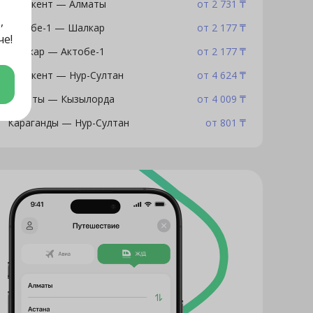
Шымкент — Алматы
от 2 731 ₸
,
Актобе-1 — Шалкар
от 2 177 ₸
че!
Шалкар — Актобе-1
от 2 177 ₸
Шымкент — Нур-Султан
от 4 624 ₸
Алматы — Кызылорда
от 4 009 ₸
Караганды — Нур-Султан
от 801 ₸