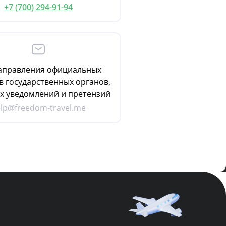
+7 (700) 294-91-94
аправления официальных
в государственных органов,
х уведомлений и претензий
lp@freedom-travel.me