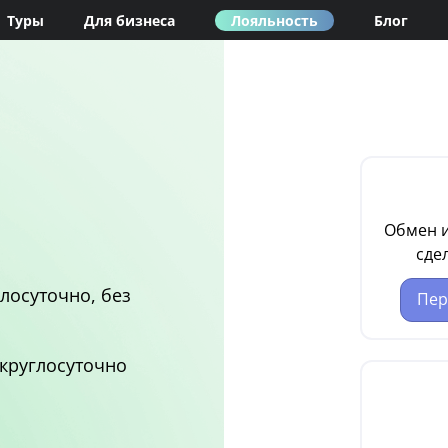
Туры
Для бизнеса
Лояльность
Блог
Обмен и
сде
лосуточно, без
Пер
круглосуточно