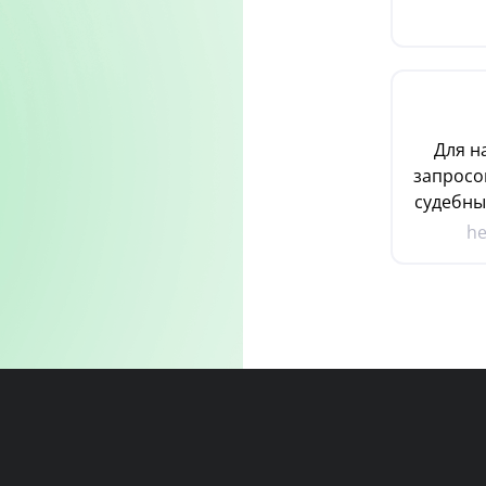
Для н
запросо
судебны
he