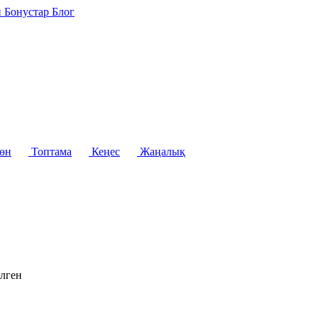
н
Бонустар
Блог
жөн
Топтама
Кеңес
Жаңалық
ілген