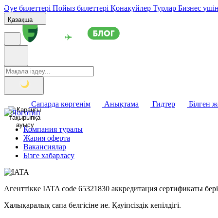
Әуе билеттері
Пойыз билеттері
Қонақүйлер
Турлар
Бизнес үші
Қазақша
Сапарда көргенім
Анықтама
Гидтер
Білген 
Компания туралы
Жария оферта
Вакансиялар
Бізге хабарласу
Агенттікке IATA code 65321830 аккредитация сертификаты бер
Халықаралық сапа белгісіне ие. Қауіпсіздік кепілдігі.