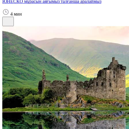
ЮНЕСКО мұрасын аяғымыз талғанша аралаймыз
4 мин