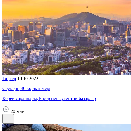
Гидтер
10.10.2022
Сеуілдің 30 көрікті жері
Корей сарайлары, k-pop пен аутентик базарлар
20 мин