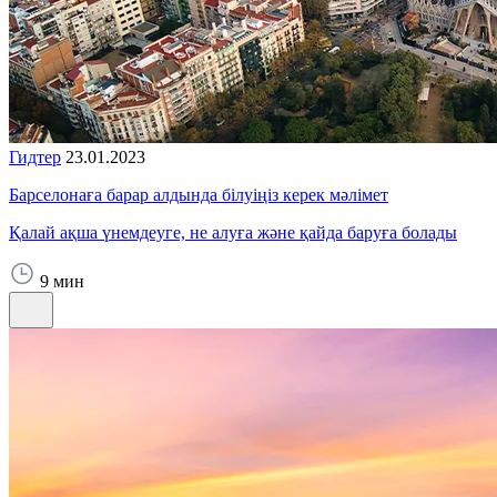
Гидтер
23.01.2023
Барселонаға барар алдында білуіңіз керек мәлімет
Қалай ақша үнемдеуге, не алуға және қайда баруға болады
9 мин