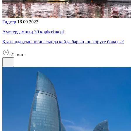
Гидтер
16.09.2022
Амстердамның 30 көрікті жері
Қызғалдақтың астанасында қайда барып, не көруге болады?
21 мин