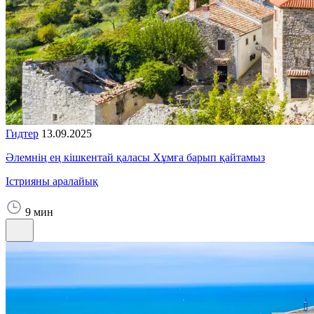
Гидтер
13.09.2025
Әлемнің ең кішкентай қаласы Хұмға барып қайтамыз
Істрияны аралайық
9 мин