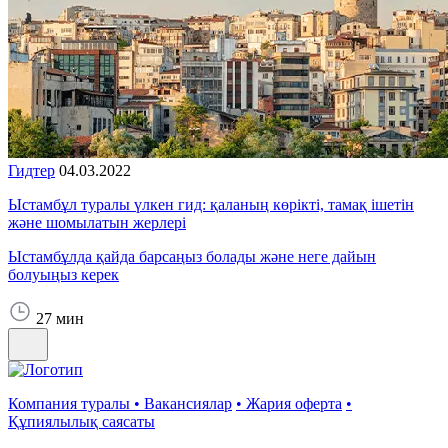
Гидтер
04.03.2022
Ыстамбұл туралы үлкен гид: қаланың көрікті, тамақ ішетін
және шомылатын жерлері
Ыстамбұлда қайда барсаңыз болады және неге дайын
болуыңыз керек
27 мин
Компания туралы
•
Вакансиялар
•
Жария оферта
•
Құпиялылық саясаты