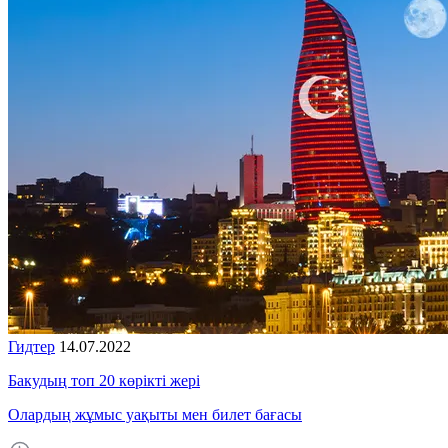
Гидтер
14.07.2022
Бакудың топ 20 көрікті жері
Олардың жұмыс уақыты мен билет бағасы