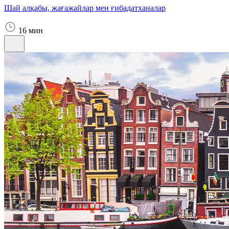
Шай алқабы, жағажайлар мен ғибадатханалар
16 мин