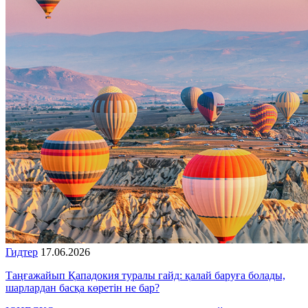
Гидтер
17.06.2026
Таңғажайып Қападокия туралы гайд: қалай баруға болады,
шарлардан басқа көретін не бар?