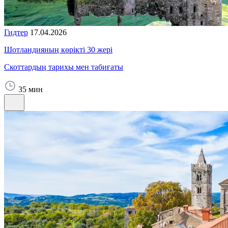
Гидтер
17.04.2026
Шотландияның көрікті 30 жері
Скоттардың тарихы мен табиғаты
35 мин