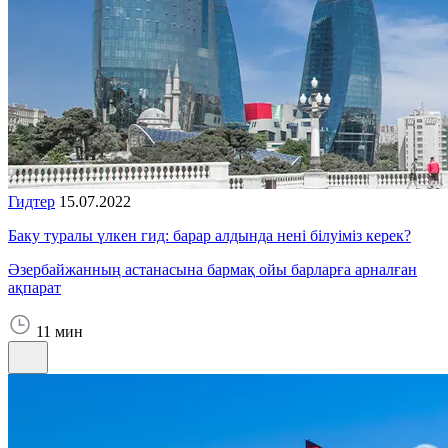
Гидтер
15.07.2022
Баку туралы үлкен гид: барар алдында нені білуіміз керек?
Әзербайжанның астанасына бармақ ойы барларға арналған
ақпарат
11 мин