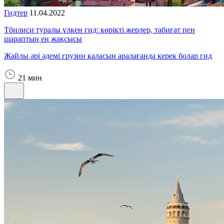
Гидтер
11.04.2022
Тбилиси туралы үлкен гид: көрікті жерлер, табиғат пен
шараптың ең жақсысы
Жайлы әрі әдемі грузин қаласын аралағанда керек болар гид
21 мин