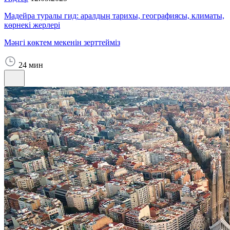
Мадейра туралы гид: аралдың тарихы, географиясы, климаты,
көрнекі жерлері
Мәңгі көктем мекенін зерттейміз
24 мин