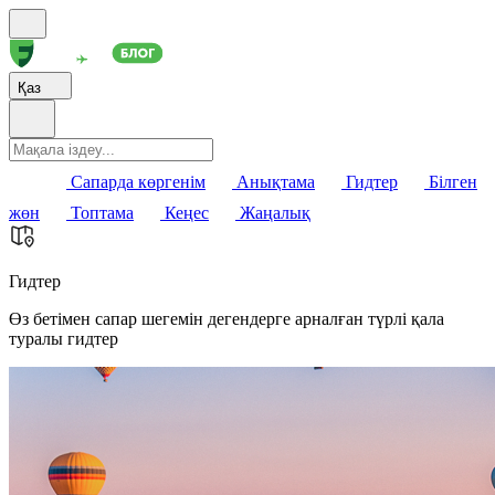
Қаз
Сапарда көргенім
Анықтама
Гидтер
Білген
жөн
Топтама
Кеңес
Жаңалық
Гидтер
Өз бетімен сапар шегемін дегендерге арналған түрлі қала
туралы гидтер