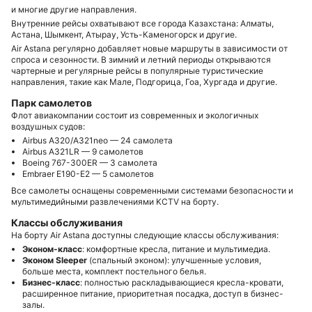
и многие другие направления.
Внутренние рейсы охватывают все города Казахстана: Алматы,
Астана, Шымкент, Атырау, Усть-Каменогорск и другие.
Air Astana регулярно добавляет новые маршруты в зависимости от
спроса и сезонности. В зимний и летний периоды открываются
чартерные и регулярные рейсы в популярные туристические
направления, такие как Мале, Подгорица, Гоа, Хургада и другие.
Парк самолетов
Флот авиакомпании состоит из современных и экологичных
воздушных судов:
Airbus A320/A321neo — 24 самолета
Airbus A321LR — 9 самолетов
Boeing 767-300ER — 3 самолета
Embraer E190-E2 — 5 самолетов
Все самолеты оснащены современными системами безопасности и
мультимедийными развлечениями KCTV на борту.
Классы обслуживания
На борту Air Astana доступны следующие классы обслуживания:
Эконом-класс
: комфортные кресла, питание и мультимедиа.
Эконом Sleeper
(спальный эконом): улучшенные условия,
больше места, комплект постельного белья.
Бизнес-класс
: полностью раскладывающиеся кресла-кровати,
расширенное питание, приоритетная посадка, доступ в бизнес-
залы.