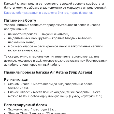
Каждый класс предлагает соответствующий уровень комфорта, а
билеты можно выбрать в зависимости от маршрута и предпочтений.
Классы обслуживания в самолете: бизнес, первый, эконом
Питание на борту
Уровень питания зависит от продолжительности рейса и класса
обслуживания:
на коротких рейсах — закуски и напитки,
на длительных маршрутах — горячие блюда и выбор из
нескольких меню,
в бизнес-классе — расширенное меню и алкогольные напитки,
включая винную карту.
Также доступно специальное питание (вегетарианское, халяль,
детское, кошерное и др.), которое можно заказать при бронировании
авиабилета или через личный кабинет.
Правила провоза багажа Air Astana (Эйр Астана)
Ручная кладь
Эконом-класс
: 1 место весом до 8 кг, габариты не более
56×45×25 см.
Бизнес-класс
: 2 места по 8 кг каждое, те же габариты. Также
можно взять с собой одну личную вещь (сумку, ноутбук и т. п.).
Регистрируемый багаж
Эконом-класс
: 1 место до 23 кг.
Sleeper Class
: 2 места до 23 кг каждое.