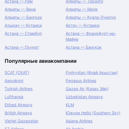
Астана — Рим
Алматы — Торонто
Алматы — Вена
Алматы — Мале
Алматы — Бангкок
Алматы — Куала-Лумпур
Атырау — Кутаиси
Актау — Кутаиси
Астана — Стамбул
Астана — Франкфурт-на-
Майне
Астана — Пхукет
Астана — Бангкок
Популярные авиакомпании
SCAT (СКАТ)
FlyArystan (Флай Арыстан)
Аэрофлот
Pegasus Airlines
Turkish Airlines
Qazaq Air (Казах Эйр)
Lufthansa
Uzbekistan Airways
Etihad Airways
KLM
British Airways
Южное Небо (Southern Sky)
Vietjet Qazaqstan
Asiana Airlines
S7 Airlines
Air Arabia