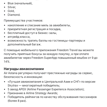
Blue (начальный),
Silver,
Gold,
Diamond.
Преимущества участников:
накопление и списание миль за авиабилеты,
приоритетная регистрация и посадка,
бесплатный доступ в бизнес-залы,
апгрейд класса,
возможность тратить баллы на гостиницы-партнеры и
дополнительный багаж.
С помощью мобильного приложения Freedom Travel вы можете
получить приятные бонусы за каждую покупку, а при оплате
авиабилетов через Freedom SuperApp повышенный кешбэк от 9 до
14%.
Награды авиакомпании
Air Astana регулярно получает престижные награды за сервис,
безопасность и инновации:
«Лучшая авиакомпания в Центральной Азии и СНГ» по версии
Skytrax — многократный победитель;
5 звезд APEX (Airline Passenger Experience Association);
Признание в Airline Strategy Awards;
Победитель рейтингов по качеству обслуживания пассажиров
(более 8 раз).