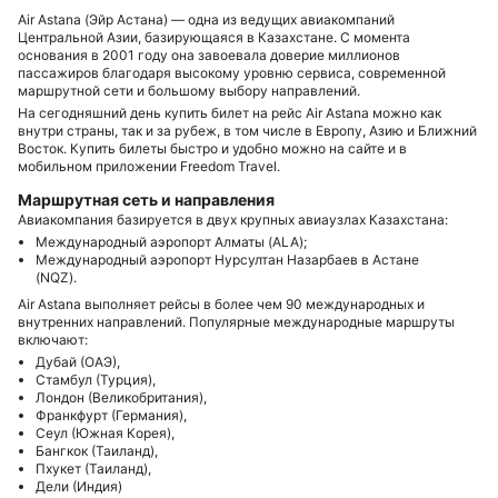
Air Astana (Эйр Астана) — одна из ведущих авиакомпаний
Центральной Азии, базирующаяся в Казахстане. С момента
основания в 2001 году она завоевала доверие миллионов
пассажиров благодаря высокому уровню сервиса, современной
маршрутной сети и большому выбору направлений.
На сегодняшний день купить билет на рейс Air Astana можно как
внутри страны, так и за рубеж, в том числе в Европу, Азию и Ближний
Восток. Купить билеты быстро и удобно можно на сайте и в
мобильном приложении Freedom Travel.
Маршрутная сеть и направления
Авиакомпания базируется в двух крупных авиаузлах Казахстана:
Международный аэропорт Алматы (ALA);
Международный аэропорт Нурсултан Назарбаев в Астане
(NQZ).
Air Astana выполняет рейсы в более чем 90 международных и
внутренних направлений. Популярные международные маршруты
включают:
Дубай (ОАЭ),
Стамбул (Турция),
Лондон (Великобритания),
Франкфурт (Германия),
Сеул (Южная Корея),
Бангкок (Таиланд),
Пхукет (Таиланд),
Дели (Индия)