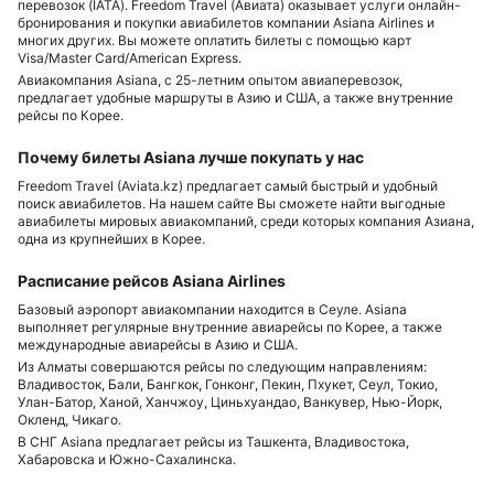
перевозок (IATA). Freedom Travel (Авиата) оказывает услуги онлайн-
бронирования и покупки авиабилетов компании Asiana Airlines и
многих других. Вы можете оплатить билеты с помощью карт
Visa/Master Card/American Express.
Авиакомпания Asiana, с 25-летним опытом авиаперевозок,
предлагает удобные маршруты в Азию и США, а также внутренние
рейсы по Корее.
Почему билеты Asiana лучше покупать у нас
Freedom Travel (Aviata.kz) предлагает самый быстрый и удобный
поиск авиабилетов. На нашем сайте Вы сможете найти выгодные
авиабилеты мировых авиакомпаний, среди которых компания Азиана,
одна из крупнейших в Корее.
Расписание рейсов Asiana Airlines
Базовый аэропорт авиакомпании находится в Сеуле. Asiana
выполняет регулярные внутренние авиарейсы по Корее, а также
международные авиарейсы в Азию и США.
Из Алматы совершаются рейсы по следующим направлениям:
Владивосток, Бали, Бангкок, Гонконг, Пекин, Пхукет, Сеул, Токио,
Улан-Батор, Ханой, Ханчжоу, Циньхуандао, Ванкувер, Нью-Йорк,
Окленд, Чикаго.
В СНГ Asiana предлагает рейсы из Ташкента, Владивостока,
Хабаровска и Южно-Сахалинска.