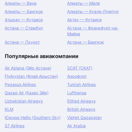
Алматы — Вена
Алматы — Мале
Алматы — Бангкок
Алматы — Куала-Лумпур
Атырау — Кутаиси
Актау — Кутаиси
Астана — Стамбул
Астана — Франкфурт-на-
Майне
Астана — Пхукет
Астана — Бангкок
Популярные авиакомпании
Air Astana (Эйр Астана)
SCAT (СКАТ)
FlyArystan (Флай Арыстан)
Аэрофлот
Pegasus Airlines
Turkish Airlines
Qazaq Air (Казах Эйр)
Lufthansa
Uzbekistan Airways
Etihad Airways
KLM
British Airways
Южное Небо (Southern Sky)
Vietjet Qazaqstan
S7 Airlines
Air Arabia