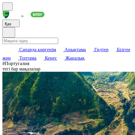
Қаз
Сапарда көргенім
Анықтама
Гидтер
Білген
жөн
Топтама
Кеңес
Жаңалық
#
Португалия
тегі бар мақалалар