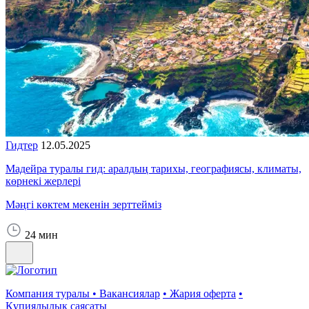
Гидтер
12.05.2025
Мадейра туралы гид: аралдың тарихы, географиясы, климаты,
көрнекі жерлері
Мәңгі көктем мекенін зерттейміз
24 мин
Компания туралы
•
Вакансиялар
•
Жария оферта
•
Құпиялылық саясаты