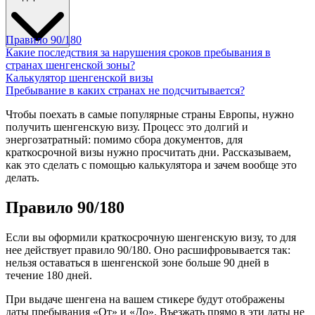
Правило 90/180
Какие последствия за нарушения сроков пребывания в
странах шенгенской зоны?
Калькулятор шенгенской визы
Пребывание в каких странах не подсчитывается?
Чтобы поехать в самые популярные страны Европы, нужно
получить
шенгенскую визу
. Процесс это долгий и
энергозатратный: помимо сбора
документов
, для
краткосрочной визы нужно просчитать
дни
. Рассказываем,
как это сделать с помощью калькулятора и зачем вообще это
делать.
Правило 90/180
Если вы оформили краткосрочную шенгенскую визу, то для
нее действует правило
90
/180. Оно расшифровывается так:
нельзя оставаться в
шенгенской
зоне больше
90 дней
в
течение 180
дней
.
При выдаче шенгена на вашем стикере будут отображены
даты пребывания «От» и «До». Въезжать прямо в эти даты не