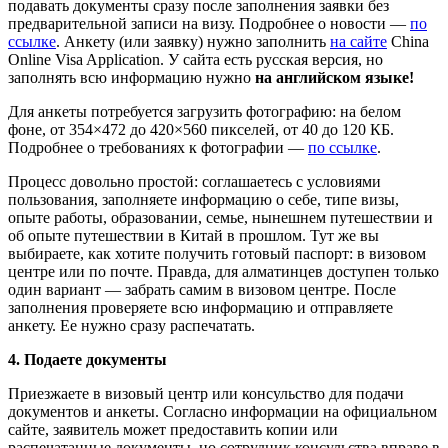
подавать документы сразу после заполнения заявки без
предварительной записи на
визу
. Подробнее о новости —
по
ссылке
. Анкету (или заявку) нужно заполнить
на сайте
China
Online Visa Application. У сайта есть русская версия, но
заполнять всю информацию нужно
на английском языке!
Для анкеты потребуется загрузить фотографию: на белом
фоне, от 354×472 до 420×560 пикселей, от 40 до 120 КБ.
Подробнее о требованиях к фотографии —
по ссылке
.
Процесс довольно простой: соглашаетесь с условиями
пользования, заполняете информацию о себе, типе
визы
,
опыте работы, образовании, семье, нынешнем путешествии и
об опыте путешествии в Китай в прошлом. Тут же вы
выбираете, как хотите получить готовый паспорт: в визовом
центре или по почте. Правда, для алматинцев доступен только
один вариант — забрать самим в визовом центре. После
заполнения проверяете всю информацию и отправляете
анкету. Ее нужно сразу распечатать.
4. Подаете документы
Приезжаете в
визовый центр
или консульство для подачи
документов и анкеты. Согласно информации на официальном
сайте, заявитель может предоставить копии или
распечатанные документы, но сотрудник консульства вправе в