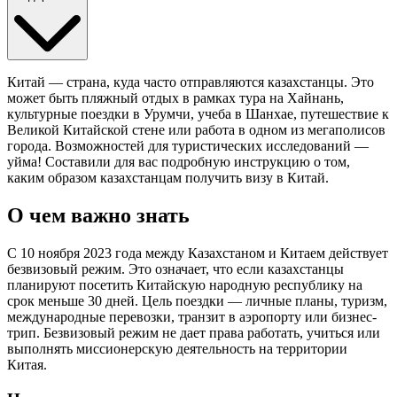
Китай — страна, куда часто отправляются казахстанцы. Это
может быть пляжный отдых в рамках тура на Хайнань,
культурные поездки в
Урумчи
, учеба в Шанхае, путешествие к
Великой Китайской стене или работа в одном из мегаполисов
города. Возможностей для туристических исследований —
уйма! Составили для вас подробную инструкцию о том,
каким образом казахстанцам
получить визу в Китай
.
О чем важно знать
С 10 ноября 2023 года между Казахстаном и Китаем действует
безвизовый режим.
Это означает, что если
казахстанцы
планируют посетить Китайскую народную республику на
срок
меньше
30 дней
. Цель поездки — личные планы, туризм,
международные перевозки, транзит в аэропорту или бизнес-
трип. Безвизовый режим не дает
права
работать, учиться или
выполнять миссионерскую
деятельность
на
территории
Китая
.