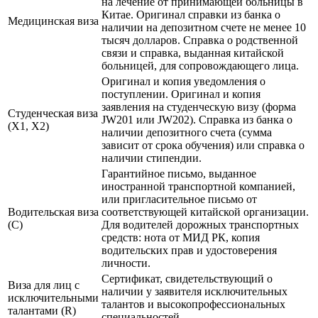
на лечение от принимающей больницы в
Китае. Оригинал справки из банка о
Медицинская виза
наличии на депозитном счете не менее 10
тысяч долларов. Справка о родственной
связи и справка, выданная китайской
больницей, для сопровождающего лица.
Оригинал и копия уведомления о
поступлении. Оригинал и копия
заявления на студенческую визу (форма
Студенческая виза
JW201 или JW202). Справка из банка о
(X1, X2)
наличии депозитного счета (сумма
зависит от срока обучения) или справка о
наличии стипендии.
Гарантийное письмо, выданное
иностранной транспортной компанией,
или пригласительное письмо от
Водительская виза
соответствующей китайской организации.
(C)
Для водителей дорожных транспортных
средств: нота от МИД РК, копия
водительских прав и удостоверения
личности.
Сертификат, свидетельствующий о
Виза для лиц с
наличии у заявителя исключительных
исключительными
талантов и высокопрофессиональных
талантами (R)
специальностей.