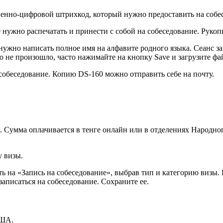
енно-цифровой штрихкод, который нужно предоставить на собе
60 нужно распечатать и принести с собой на собеседование. Рук
а нужно написать полное имя на алфавите родного языка. Сеанс 
о не произошло, часто нажимайте на кнопку Save и загрузите фа
собеседование. Копию DS-160 можно отправить себе на почту.
. Сумма оплачивается в тенге онлайн или в отделениях Народно
у визы
.
ь на «
Запись на собеседование
», выбрав тип и категорию визы.
аписаться на собеседование. Сохраните ее.
США
.