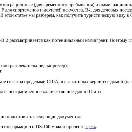
иммиграционные (для временного пребывания) и иммиграционны
 P для спортсменов и деятелей искусства, B-1 для деловых поезд
 В этой статье мы разберем, как получить
туристическую визу
в 
1/B-2 рассматривается как потенциальный иммигрант. Поэтому 
или развлекательное, например);
и;
ие связи за пределами США, из-за которых вернетесь домой (на
шать неограниченное количество поездок в Штаты.
жно подготовить
следующие документы
:
но информацию о DS-160 можно прочесть
здесь
.