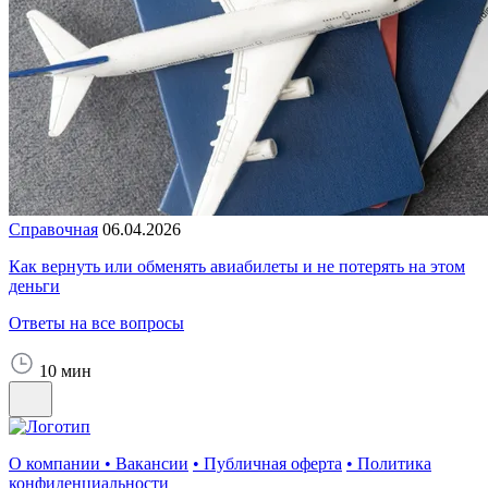
Справочная
06.04.2026
Как вернуть или обменять авиабилеты и не потерять на этом
деньги
Ответы на все вопросы
10 мин
О компании
•
Вакансии
•
Публичная оферта
•
Политика
конфиденциальности