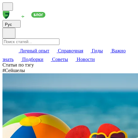
Рус
Личный опыт
Справочная
Гиды
Важно
знать
Подборки
Советы
Новости
Статьи по тэгу
#
Сейшелы