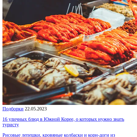
Подборки
22.05.2023
16 уличных блюд в Южной Корее, о которых нужно знать
туристу
Рисовые лепешки, кровяные колбаски и корн-доги из