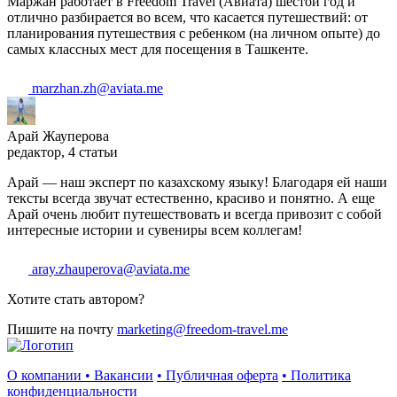
Маржан работает в Freedom Travel (Авиата) шестой год и
отлично разбирается во всем, что касается путешествий: от
планирования путешествия с ребенком (на личном опыте) до
самых классных мест для посещения в Ташкенте.
marzhan.zh@aviata.me
Арай Жауперова
редактор, 4 статьи
Арай — наш эксперт по казахскому языку! Благодаря ей наши
тексты всегда звучат естественно, красиво и понятно. А еще
Арай очень любит путешествовать и всегда привозит с собой
интересные истории и сувениры всем коллегам!
aray.zhauperova@aviata.me
Хотите стать автором?
Пишите на почту
marketing@freedom-travel.me
О компании
•
Вакансии
•
Публичная оферта
•
Политика
конфиденциальности