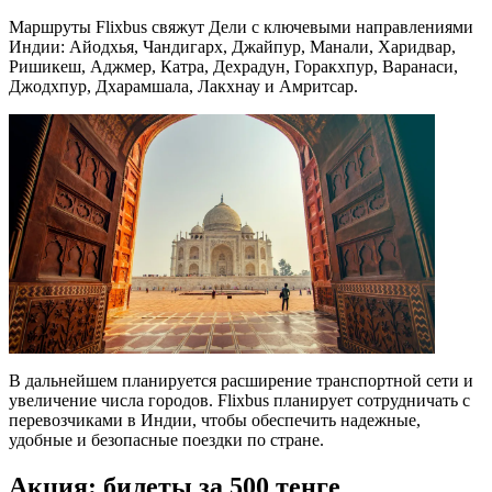
Маршруты Flixbus свяжут Дели с ключевыми направлениями
Индии: Айодхья, Чандигарх, Джайпур, Манали, Харидвар,
Ришикеш, Аджмер, Катра, Дехрадун, Горакхпур, Варанаси,
Джодхпур, Дхарамшала, Лакхнау и Амритсар.
В дальнейшем планируется расширение транспортной сети и
увеличение числа городов. Flixbus планирует сотрудничать с
перевозчиками в Индии, чтобы обеспечить надежные,
удобные и безопасные поездки по стране.
Акция: билеты за 500 тенге