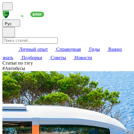
Рус
Личный опыт
Справочная
Гиды
Важно
знать
Подборки
Советы
Новости
Статьи по тэгу
#
Автобусы