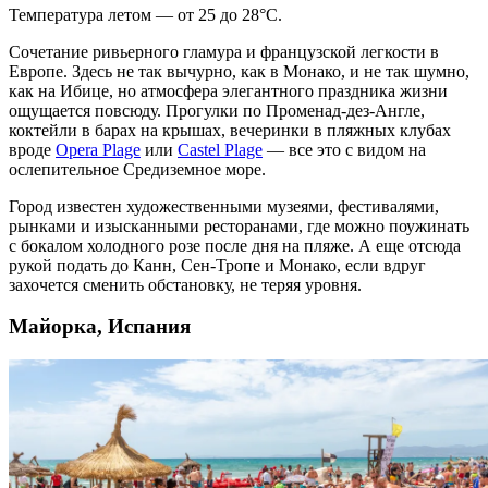
Температура летом — от 25 до 28°C.
Сочетание ривьерного гламура и французской легкости в
Европе
. Здесь не так вычурно, как в Монако, и не так шумно,
как на Ибице, но атмосфера элегантного праздника жизни
ощущается повсюду. Прогулки по Променад-дез-Англе,
коктейли в барах на крышах, вечеринки в пляжных клубах
вроде
Opera Plage
или
Castel Plage
— все это с видом на
ослепительное Средиземное море.
Город известен художественными музеями, фестивалями,
рынками и изысканными ресторанами, где можно поужинать
с бокалом холодного розе после дня на пляже. А еще отсюда
рукой подать до Канн, Сен-Тропе и Монако, если вдруг
захочется сменить обстановку, не теряя уровня.
Майорка, Испания