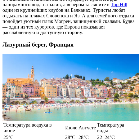
панорамного вида на залив, а вечером загляните в
Top Hill
—
один из крупнейших клубов на Балканах. Туристы любят
отдыхать на пляжах Словенска и Яз. А для семейного
отдыха
подойдет уютный пляж Могрен, защищенный скалами. Будва
— один из тех курортов, где
Европа
показывает
расслабленную и доступную сторону.
Лазурный берег, Франция
Температура воздуха в
Температура
Июле
Августе
июне
воды
25°C
28°C
28°C
22–24°C