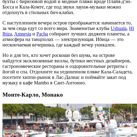
бухты с бирюзовой водой и модные пляжи вроде Плайя-д'эн-
Босса и Кала-Комте, где под звуки лаунж-музыки можно
отдохнуть
в стильных бич-клабах.
С наступлением вечера остров преображается: начинается то,
за чем сюда едут со всего мира. Знаменитые клубы
Ushuaïa
,
Hï
Ibiza
,
Amnesia
и
Pacha
собирают лучших диджеев планеты, а
атмосфера на танцполах — электризующая. Ибица — это
нескончаемая вечеринка, где каждый вечер уникален.
Но и для тех, кто хочет роскоши без шума, на острове
найдутся эксклюзивные виллы, бутики местных дизайнеров,
гастрономические рестораны и оздоровительные ретриты с
йогой и спа. Отдохните на уединенном пляже Кала-Саладета,
посетите хиппи-рынок в Лас-Далиас и поймайте закат под
музыку в кафе Mambo в Сант-Антонио.
Монте-Карло, Монако