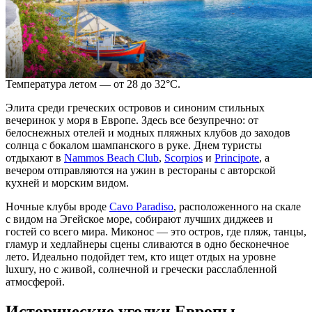
Температура летом — от 28 до 32°C.
Элита среди греческих островов и синоним стильных
вечеринок у моря в
Европе
. Здесь все безупречно: от
белоснежных отелей и модных пляжных клубов до заходов
солнца с бокалом шампанского в руке. Днем
туристы
отдыхают в
Nammos Beach Club
,
Scorpios
и
Principote
, а
вечером отправляются на ужин в рестораны с авторской
кухней и морским видом.
Ночные клубы вроде
Cavo Paradiso
, расположенного на скале
с видом на Эгейское море, собирают лучших диджеев и
гостей со всего мира. Миконос — это остров, где пляж, танцы,
гламур и хедлайнеры сцены сливаются в
одно
бесконечное
лето. Идеально подойдет тем, кто ищет
отдых
на уровне
luxury, но с живой, солнечной и гречески расслабленной
атмосферой.
Исторические уголки Европы