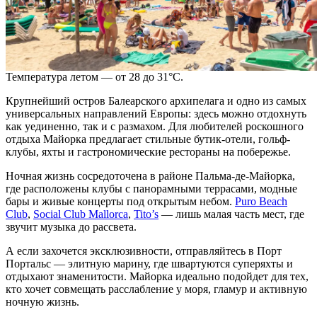
Температура летом — от 28 до 31°C.
Крупнейший остров Балеарского архипелага и
одно
из самых
универсальных направлений
Европы
: здесь можно отдохнуть
как уединенно, так и с размахом. Для любителей роскошного
отдыха
Майорка предлагает стильные бутик-отели, гольф-
клубы, яхты и гастрономические рестораны на побережье.
Ночная жизнь сосредоточена в районе Пальма-де-Майорка,
где расположены клубы с панорамными террасами, модные
бары и живые концерты под открытым небом.
Puro Beach
Club
,
Social Club Mallorca
,
Tito’s
— лишь малая часть мест, где
звучит музыка до рассвета.
А если захочется эксклюзивности, отправляйтесь в Порт
Портальс — элитную марину, где швартуются суперяхты и
отдыхают знаменитости. Майорка идеально подойдет для тех,
кто хочет совмещать расслабление у моря, гламур и активную
ночную жизнь.