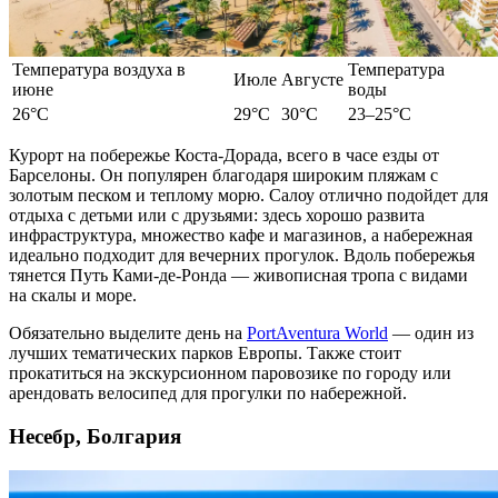
Температура воздуха в
Температура
Июле
Августе
июне
воды
26°C
29°C
30°C
23–25°C
Курорт на побережье Коста-Дорада, всего в часе езды от
Барселоны. Он популярен благодаря широким пляжам с
золотым песком и теплому морю. Салоу отлично подойдет для
отдыха
с детьми или с друзьями: здесь хорошо развита
инфраструктура,
множество
кафе и магазинов, а набережная
идеально подходит для вечерних прогулок. Вдоль побережья
тянется Путь Ками-де-Ронда — живописная тропа с видами
на скалы и море.
Обязательно выделите день на
PortAventura World
— один из
лучших тематических парков
Европы
. Также
стоит
прокатиться на экскурсионном паровозике по городу или
арендовать велосипед для прогулки по набережной.
Несебр, Болгария