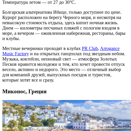
Температура летом — от 27 до 30°C.
Болгарская альтернатива Ибице, только доступнее по цене.
Курорт расположен на берегу Черного моря, и несмотря на
невысокую стоимость
отдыха
, здесь кипит ночная жизнь.
Днем — километры песчаных пляжей с пологим входом в
море, а вечером — оживленная набережная, рестораны, бары
и клубы.
Местные вечеринки проходят в клубах
PR Club
,
Arrogance
Music Factory
и на открытых танцполах под звездным небом.
Музыка, коктейли, неоновый свет — атмосфера Золотых
Песков нравится молодежи и тем, кто хочет провести отпуск
весело, активно и недорого. Это место — отличный выбор
для компаний друзей, выпускных поездок и
туристов
,
которые хотят все и сразу.
Миконос, Греция