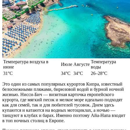
Температура воздуха в
Температура
Июле
Августе
июне
воды
31°C
34°C
34°C
26–28°C
Это один из
самых популярных
курортов Кипра, известный
белоснежными пляжами, бирюзовой водой и бурной ночной
жизнью. Нисси-Бич — визитная карточка
европейского
курорта, где мягкий песок и мелкое море идеально подходят
как для семей, так и для любителей тусовок. Днем здесь
купаются и катаются на водных мотоциклах, а ночью —
танцуют в клубах и барах. Именно поэтому Айа-Напа входит
в топ ночных столиц в
Европе
.