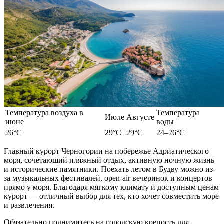
Температура воздуха в
Температура
Июле
Августе
июне
воды
26°C
29°C
29°C
24–26°C
Главный курорт Черногории на побережье Адриатического
моря, сочетающий
пляжный отдых
, активную ночную жизнь
и исторические памятники.
Поехать летом
в Будву можно из-
за музыкальных фестивалей, open-air вечеринок и концертов
прямо у моря. Благодаря мягкому климату и доступным ценам
курорт — отличный выбор для тех, кто хочет совместить море
и развлечения.
Обязательно поднимитесь на городскую крепость для