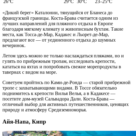
26°C
29°C
30°C
23–25°C
«Дикий берег» Каталонии, тянущийся от Бланеса до
французской границы. Коста-Брава считается одним из
лучших направлений для
пляжного отдыха
в
Европе
благодаря мягкому климату и живописным бухтам. Такие
места
, как Тосса-де-Мар, Кадакес и Льорет-де-Мар,
предлагают все — от уединенного
отдыха
до шумных
вечеринок.
Летом здесь можно не только наслаждаться пляжами, но и
гулять по прибрежным тропам, исследовать крепости,
кататься на яхтах и попробовать свежие морепродукты в
тавернах с видом на море.
Советуем пройтись по Ками-де-Ронда — старой прибрежной
тропе с захватывающими видами. В Тоссе обязательно
поднимитесь к крепости Вилья Велья, а в Кадакесе —
посетите дом-музей Сальвадора Дали. Коста-Брава —
отличный выбор для активных путешественников, ценящих
природу и атмосферу Средиземноморья.
Айя-Напа, Кипр