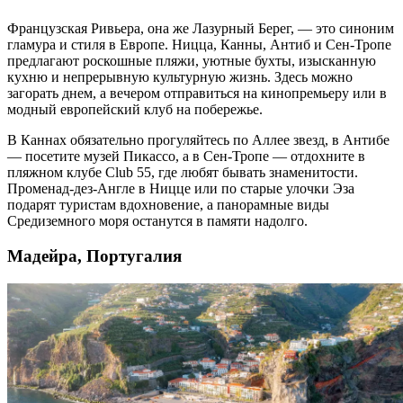
Французская Ривьера, она же Лазурный Берег, — это синоним
гламура и стиля в
Европе
. Ницца, Канны, Антиб и Сен-Тропе
предлагают роскошные пляжи, уютные бухты, изысканную
кухню и непрерывную культурную жизнь. Здесь можно
загорать днем, а вечером отправиться на кинопремьеру или в
модный
европейский
клуб на побережье.
В Каннах обязательно прогуляйтесь по Аллее звезд, в Антибе
— посетите музей Пикассо, а в Сен-Тропе — отдохните в
пляжном
клубе Club 55, где любят бывать знаменитости.
Променад-дез-Англе в Ницце или по старые улочки Эза
подарят туристам вдохновение, а панорамные виды
Средиземного моря останутся в памяти надолго.
Мадейра, Португалия