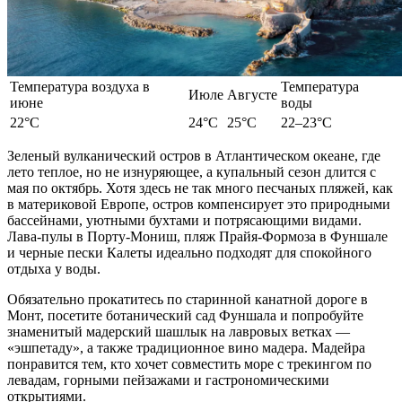
Температура воздуха в
Температура
Июле
Августе
июне
воды
22°C
24°C
25°C
22–23°C
Зеленый вулканический остров в Атлантическом океане, где
лето
теплое, но не изнуряющее, а купальный
сезон
длится с
мая по октябрь. Хотя здесь не так много песчаных пляжей, как
в материковой
Европе
, остров компенсирует это природными
бассейнами, уютными бухтами и потрясающими видами.
Лава-пулы в Порту-Мониш, пляж Прайя-Формоза в Фуншале
и черные пески Калеты идеально подходят для спокойного
отдыха
у воды.
Обязательно прокатитесь по старинной канатной дороге в
Монт, посетите ботанический сад Фуншала и попробуйте
знаменитый мадерский шашлык на лавровых ветках —
«эшпетаду», а также традиционное вино мадера. Мадейра
понравится тем, кто хочет совместить море с трекингом по
левадам, горными пейзажами и гастрономическими
открытиями.