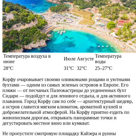
Температура воздуха в
Температура
Июле
Августе
июне
воды
28°C
31°C
32°C
25–27°C
Корфу очаровывает своими оливковыми рощами и уютными
бухтами —
одним из самых
зеленых островов в
Европе
. Его
пляжи — от песчаных Палеокастрицы до уединенных бухт
Сидари — подойдут и для ленивого
отдыха
, и для активного
плавания.
Город
Корфу сам по себе — архитектурный шедевр,
а остров славится мягким климатом, ароматной кухней и
доброжелательной атмосферой. На Корфу приятно ездить по
живописным дорогам, открывать панорамные точки и
дегустировать местное вино или кумкват.
Не пропустите смотровую площадку Кайзера и руины