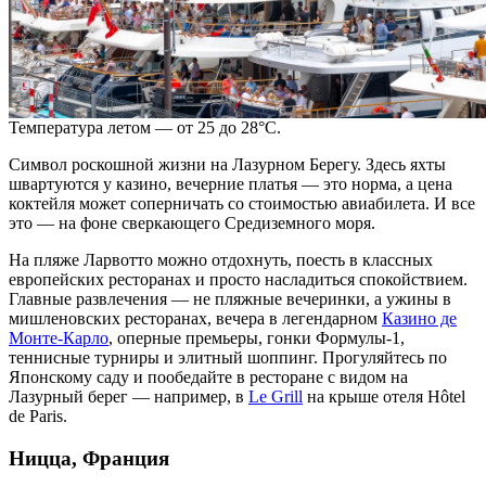
Температура летом — от 25 до 28°C.
Символ роскошной жизни на Лазурном Берегу. Здесь яхты
швартуются у казино, вечерние платья — это норма, а цена
коктейля может соперничать со стоимостью авиабилета. И все
это — на фоне сверкающего Средиземного моря.
На пляже Ларвотто можно отдохнуть, поесть в классных
европейских
ресторанах и просто насладиться спокойствием.
Главные развлечения — не пляжные вечеринки, а ужины в
мишленовских ресторанах, вечера в легендарном
Казино де
Монте-Карло
, оперные премьеры, гонки Формулы-1,
теннисные турниры и элитный шоппинг. Прогуляйтесь по
Японскому саду и пообедайте в ресторане с видом на
Лазурный берег — например, в
Le Grill
на крыше отеля Hôtel
de Paris.
Ницца, Франция