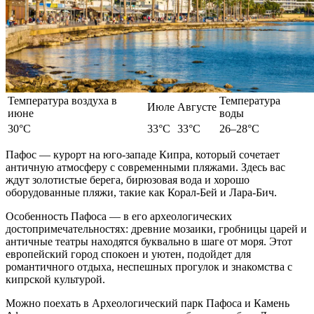
Температура воздуха в
Температура
Июле
Августе
июне
воды
30°C
33°C
33°C
26–28°C
Пафос — курорт на юго-западе Кипра, который сочетает
античную атмосферу с современными пляжами. Здесь вас
ждут золотистые берега, бирюзовая вода и хорошо
оборудованные пляжи, такие как Корал-Бей и Лара-Бич.
Особенность Пафоса — в его археологических
достопримечательностях: древние мозаики, гробницы царей и
античные театры находятся буквально в шаге от моря. Этот
европейский
город спокоен и уютен, подойдет для
романтичного
отдыха
, неспешных прогулок и знакомства с
кипрской культурой.
Можно
поехать
в Археологический парк Пафоса и Камень