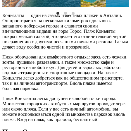
Коньяалты — один из самых известных
пляжей
в Анталии.
Он простирается на несколько километров вдоль юго-
западного
побережья
города и славится своими
впечатляющими видами на горы Торос.
Пляж Коньялты
покрыт мелкой галькой, что делает его отличительной чертой
по сравнению с другими песчаными
пляжами
региона. Галька
делает воду особенно чистой и прозрачной.
Пляж
оборудован для комфортного отдыха: здесь есть лежаки,
зонты, душевые, раздевалки, а также множество кафе и
ресторанов на любой вкус. Для детей и взрослых работают
водные аттракционы и спортивные площадки. На
пляже
Коньялты легко добраться как на общественном транспорте,
так и на личном автотранспорте. Вдоль
пляжа
имеется
большая парковка.
Пляж Коньяалты
легко доступен из любой точки города.
Множество городских автобусных маршрутов проходят через
или около
пляжа
. Если у вас есть личный автомобиль, вы
можете воспользоваться одной из множества парковок вдоль
пляжа
. Вход на пляж, как правило, бесплатный.