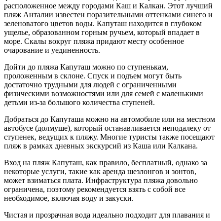
расположенное между городами Каш и Калкан. Этот
лучший
пляж Анталии
известен поразительными оттенками синего и
зеленоватого цветов воды. Капуташ находится в глубоком
ущелье, образованном горным ручьем, который впадает в
море. Скалы вокруг
пляжа
придают месту особенное
очарование и уединенность.
Дойти до
пляжа
Капуташ можно по ступенькам,
проложенным в склоне. Спуск и подъем могут быть
достаточно трудными для людей с ограниченными
физическими возможностями или для семей с маленькими
детьми из-за большого количества ступеней.
Добраться до Капуташа можно на автомобиле или на местном
автобусе (долмуше), который останавливается неподалеку от
ступенек, ведущих к
пляжу
. Многие туристы также посещают
пляж
в рамках дневных экскурсий из Каша или Калкана.
Вход на
пляж
Капуташ, как правило, бесплатный, однако за
некоторые услуги, такие как аренда шезлонгов и зонтов,
может взиматься плата. Инфраструктура
пляжа
довольно
ограничена, поэтому рекомендуется взять с собой все
необходимое, включая воду и закуски.
Чистая и прозрачная вода идеально подходит для плавания и