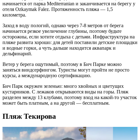
начинается от парка Mediterranian и заканчивается на берегу у
отеля Ozkaymak Falez. Протяженность
пляжа
— 1,5
километра.
Заход в воду пологий, однако через 7-8 метров от берега
начинается резкое увеличение глубины, поэтому будьте
осторожны, если хотите
отдыха с детьми
. Инфраструктура на
пляже
развита
хорошо
: для детей поставили детские площадки
и водные горки, а чуть дальше находится аквапарк и
дельфинарий.
Ветер у берега ощутимый, поэтому в Бич Парке можно
заняться виндсерфингом. Туристы могут пройти не просто
курсы, а международную сертификацию.
Бич Парк окружен зеленью: много хвойных и цветущих
кустарников. С лежаков открываются
виды
на горы. Пляж
разделен между 13 клубами, поэтому вход на какой-то участок
может быть платным, а на другой — бесплатным.
Пляж Текирова