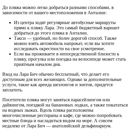
До
пляжа
можно легко добраться разными способами, в
зависимости от вашего местоположения в Анталии:
Из
центра
ходят регулярные автобусные маршруты
прямо к
пляжу
Лара. Это самый бюджетный вариант
добраться до этого
пляжа в Анталии
.
Такси — удобный, но более дорогой способ. Также
можно взять автомобиль напрокат, если вы хотите
исследовать окрестности на свое усмотрение.
Если вы проживаете в непосредственной близости к
пляжу
, прогулка или поездка на велосипеде может стать
приятным началом дня.
Вход на Лара Бич обычно бесплатный, что делает его
доступным для всех желающих. Однако за дополнительные
услуги, такие как аренда шезлонгов и зонтов, придется
заплатить.
Посетители
пляжа
могут заняться парасейлингом или
дайвингом, поездкой на банановых лодках, а также покататься
на водных лыжах. Вдоль
пляжа расположены
многочисленные рестораны и кафе, где можно попробовать
местные блюда и насладиться видом на море. А совсем
недалеко от Лара Бич — анатолийский дельфинариум.