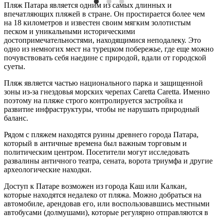
Пляж
Патара является одним из самых длинных и
впечатляющих
пляжей
в стране. Он простирается более чем
на 18 километров и известен своим мягким золотистым
песком
и уникальными историческими
достопримечательностями, находящимися неподалеку. Это
одно из немногих мест на турецком побережье, где еще можно
почувствовать себя наедине с природой, вдали от городской
суеты.
Пляж
является частью национального парка и защищенной
зоны из-за гнездовья морских черепах Caretta Caretta. Именно
поэтому на
пляже
строго контролируется застройка и
развитие инфраструктуры, чтобы не нарушать природный
баланс.
Рядом с
пляжем
находятся руины древнего города Патара,
который в античные времена был важным торговым и
политическим центром. Посетители могут исследовать
развалины античного театра, сената, ворота триумфа и другие
археологические находки.
Доступ к Патаре возможен из города Каш или Калкан,
которые находятся недалеко от
пляжа
. Можно добраться на
автомобиле, арендовав его, или воспользовавшись местными
автобусами (долмушами), которые регулярно отправляются в