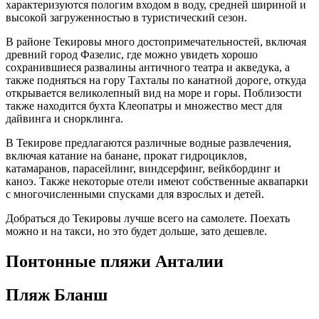
характеризуются пологим входом в воду, средней шириной и
высокой загруженностью в туристический сезон.
В
районе
Текировы много достопримечательностей, включая
древний город Фазелис, где можно увидеть
хорошо
сохранившиеся развалины античного театра и акведука, а
также подняться на гору Тахталы по канатной дороге, откуда
открывается великолепный вид на
море
и горы​​. Поблизости
также находится бухта Клеопатры и множество мест для
дайвинга и снорклинга.
В Текирове предлагаются различные водные развлечения,
включая катание на банане, прокат гидроциклов,
катамаранов, парасейлинг, виндсерфинг, вейкбординг и
каноэ. Также некоторые отели имеют собственные аквапарки
с многочисленными спусками для взрослых и детей​​.
Добраться до Текировы
лучше
всего на самолете. Поехать
можно и на такси, но это будет дольше, зато дешевле.
Понтонные пляжи Анталии
Пляж Бланш