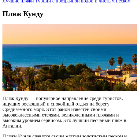
Лучшие пляжи Турции с прозрачной водой и чистым песком
Пляж Кунду
Пляж
Кунду — популярное направление среди туристов,
ищущих роскошный и спокойный отдых на берегу
Средиземного моря. Этот район известен своими
высококлассными отелями, великолепными
пляжами
и
высоким уровнем сервисом. Это
лучший песчаный пляж в
Анталии
.
Пляжи Кунду славятся своим мягким золотистым песком и