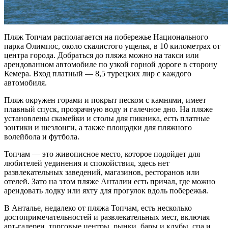
Пляж Топчам располагается на побережье Национального
парка Олимпос, около скалистого ущелья, в 10 километрах от
центра города. Добраться до
пляжа
можно на такси или
арендованном автомобиле по узкой горной дороге в сторону
Кемера. Вход платный — 8,5 турецких лир с каждого
автомобиля.
Пляж
окружен горами и покрыт песком с камнями, имеет
плавный спуск, прозрачную воду и галечное дно. На
пляже
установлены скамейки и столы для пикника, есть платные
зонтики и шезлонги, а также площадки для пляжного
волейбола и футбола.
Топчам — это живописное место, которое
подойдет
для
любителей уединения и спокойствия, здесь нет
развлекательных заведений, магазинов, ресторанов или
отелей. Зато на этом
пляже Анталии
есть причал, где можно
арендовать лодку или яхту для прогулок вдоль побережья​​.
В Анталье, недалеко от
пляжа
Топчам,
есть несколько
достопримечательностей и развлекательных мест, включая
арт-галереи, торговые центры, рынки, бары и клубы, спа и