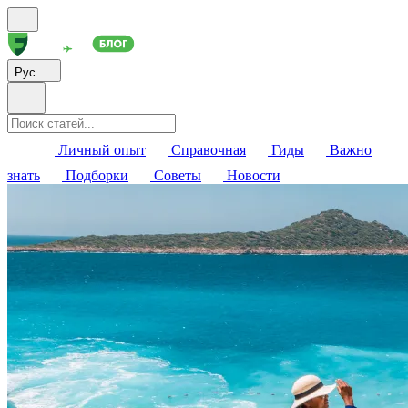
Рус
Личный опыт
Справочная
Гиды
Важно
знать
Подборки
Советы
Новости