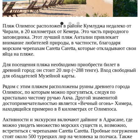
Пляж Олимпос расположен в районе Кумлуджа недалеко от
Чирали, в 20 километрах от Кемера. Это часть природного
заповедника. Этот
лучший пляж Анталии
привлекает
внимание любителей природы, в частности, благодаря
морским черепахам Caretta Caretta, которые откладывают свои
яйца на
пляже
.
Для посещения
пляжа
необходимо приобрести билет в
древний город: он стоит 20 лир (~288 тенге). Вход свободный
для обладателей Музейной карты.
Рядом с этим
пляжем
расположены руины древнего города
Олимпос, по которым можно прогуляться, следуя по
кристально чистому ручью Акча. Другой знаменитой
достопримечательностью является «Вечный огонь» Химера,
находящийся примерно в 8 километрах от Олимпоса.
Активности и экскурсии включают дайвинг в Адрасане, где
можно увидеть множество морских существ и, возможно,
встретиться с черепахами Caretta Caretta. Пробные погружения
стоят около 500 турецких лир на человека за полчаса. Также