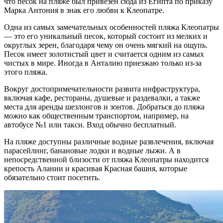
что песок на
пляже
был привезен сюда из Египта по приказу
Марка Антония в знак его любви к Клеопатре.
Одна из самых замечательных особенностей
пляжа
Клеопатры
— это его уникальный песок, который состоит из мелких и
округлых зерен, благодаря чему он очень мягкий на ощупь.
Песок имеет золотистый цвет и считается одним из самых
чистых в мире. Иногда в
Анталию
приезжаю только из-за
этого
пляжа
.
Вокруг достопримечательности развита инфраструктура,
включая кафе, рестораны, душевые и раздевалки, а также
места для аренды шезлонгов и зонтов. Добраться до
пляжа
можно как общественным транспортом, например, на
автобусе №1 или такси. Вход обычно бесплатный.
На
пляже
доступны различные водные развлечения, включая
парасейлинг, банановые лодки и водные лыжи. А в
непосредственной близости от
пляжа
Клеопатры находится
крепость Алании и
красивая
Красная башня, которые
обязательно стоит посетить.