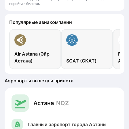
перейти к билетам
Популярные авиакомпании
Air Astana (Эйр
FlyA
Астана)
SCAT (СКАТ)
Арыс
Аэропорты вылета и прилета
Астана
NQZ
Главный аэропорт города Астаны