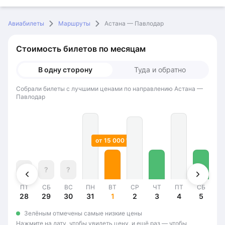
Авиабилеты
Маршруты
Астана — Павлодар
Стоимость билетов по месяцам
В одну сторону
Туда и обратно
Собрали билеты с лучшими ценами по направлению Астана —
Павлодар
от 15 000 ₸
?
?
?
?
ЧТ
ПТ
СБ
ВС
ПН
ВТ
СР
ЧТ
ПТ
СБ
В
27
28
29
30
31
1
2
3
4
5
Зелёным отмечены самые низкие цены
Нажмите на дату, чтобы увидеть цену, и ещё раз — чтобы