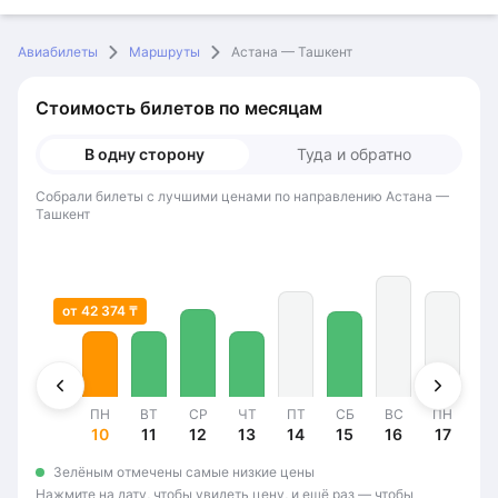
Авиабилеты
Маршруты
Астана — Ташкент
Стоимость билетов по месяцам
В одну сторону
Туда и обратно
Собрали билеты с лучшими ценами по направлению Астана —
Ташкент
от 42 374 ₸
ПН
ВТ
СР
ЧТ
ПТ
СБ
ВС
ПН
В
10
11
12
13
14
15
16
17
1
Зелёным отмечены самые низкие цены
Нажмите на дату, чтобы увидеть цену, и ещё раз — чтобы