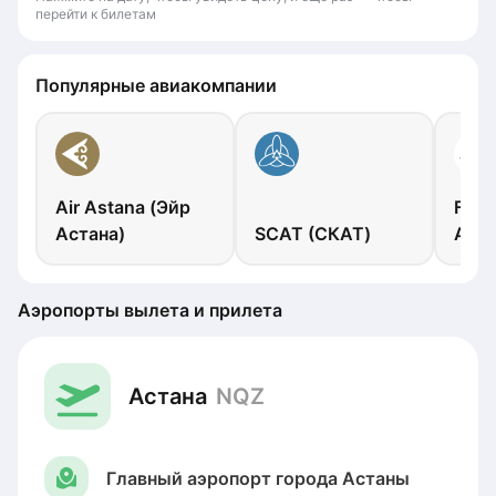
перейти к билетам
Популярные авиакомпании
Air Astana (Эйр
FlyA
Астана)
SCAT (СКАТ)
Арыс
Аэропорты вылета и прилета
Астана
NQZ
Главный аэропорт города Астаны