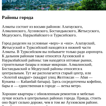
Районы города
Алматы состоит из восьми районов: Алатауского,
Алмалинского, Ауэзовского, Бостандыкского, Жетысуского,
Медеуского, Наурызбайского и Турксибского.
Город разделен на условные «верх» и «низ». Алатауский,
Жетысуский и Турксибский находятся в нижней части
Алматы. В Турксибском вы побываете только ради аэропорта.
К дальним районам также относятся Ауэзовский и
Наурызбайский районы: там находятся оптовые рынки,
строительные базары и новые микроши. Алмалинский,
Бостандыкский и Медеуский районы относятся к
центральным. Тут же располагается старый центр, или
«Золотой квадрат» (квадрат улиц Желтоксан — Абая —
Кунаева — Кабанбай батыра). Здесь сосредоточены кофейни,
бары и — единственная в городе — ветка метро.
Хорошие квартиры с обновленным ремонтом и мебелью
лучше искать в центральных районах города. Правда, стоить
оно будет сильно дороже, чем в том же Ауэзовском районе.