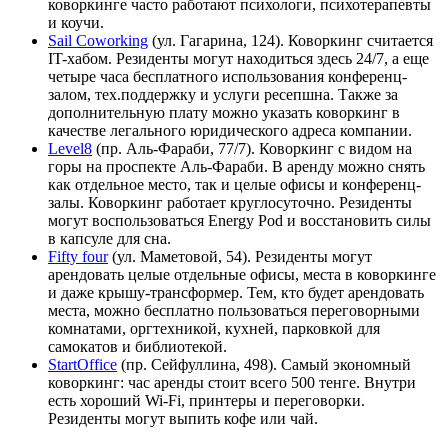
коворкинге часто работают психологи, психотерапевты
и коучи.
Sail Coworking
(ул. Гагарина, 124). Коворкинг считается
IT-хабом. Резиденты могут находиться здесь 24/7, а еще
четыре часа бесплатного использования конференц-
залом, тех.поддержку и услуги ресепшна. Также за
дополнительную плату можно указать коворкинг в
качестве легального юридического адреса компании.
Level8
(пр. Аль-Фараби, 77/7). Коворкинг с видом на
горы на проспекте Аль-Фараби. В аренду можно снять
как отдельное место, так и целые офисы и конференц-
залы. Коворкинг работает круглосуточно. Резиденты
могут воспользоваться Energy Pod и восстановить силы
в капсуле для сна.
Fifty four
(ул. Маметовой, 54). Резиденты могут
арендовать целые отдельные офисы, места в коворкинге
и даже крышу-трансформер. Тем, кто будет арендовать
места, можно бесплатно пользоваться переговорными
комнатами, оргтехникой, кухней, парковкой для
самокатов и библиотекой.
StartOffice
(пр. Сейфуллина, 498). Самый экономный
коворкинг: час аренды стоит всего 500 тенге. Внутри
есть хороший Wi-Fi, принтеры и переговорки.
Резиденты могут выпить кофе или чай.