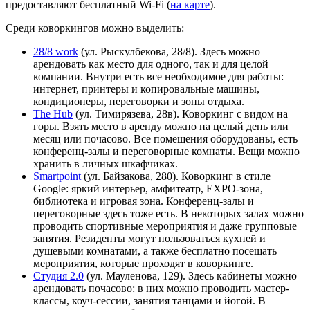
предоставляют бесплатный Wi-Fi (
на карте
).
Среди коворкингов можно выделить:
28/8 work
(ул. Рыскулбекова, 28/8). Здесь можно
арендовать как место для одного, так и для целой
компании. Внутри есть все необходимое для работы:
интернет, принтеры и копировальные машины,
кондиционеры, переговорки и зоны отдыха.
The Hub
(ул. Тимирязева, 28в). Коворкинг с видом на
горы. Взять место в аренду можно на целый день или
месяц или почасово. Все помещения оборудованы, есть
конференц-залы и переговорные комнаты. Вещи можно
хранить в личных шкафчиках.
Smartpoint
(ул. ​Байзакова, 280). Коворкинг в стиле
Google: яркий интерьер, амфитеатр, EXPO-зона,
библиотека и игровая зона. Конференц-залы и
переговорные здесь тоже есть. В некоторых залах можно
проводить спортивные мероприятия и даже групповые
занятия. Резиденты могут пользоваться кухней и
душевыми комнатами, а также бесплатно посещать
мероприятия, которые проходят в коворкинге.
Студия 2.0
(ул. Мауленова, 129). Здесь кабинеты можно
арендовать почасово: в них можно проводить мастер-
классы, коуч-сессии, занятия танцами и йогой. В