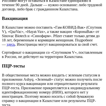
Россияне могут оставаться в Казахстане единоразово в
течение 90 дней. Дальше — нужно основание: либо трудовой
договор, либо брак с гражданином Казахстана.
Вакцинация
В Казахстане можно поставить «Гам-КОВИД-Вак» (Спутник
V), «QazVac», «Hayat-Vax», а также вакцин «КоронаВак» от
Sinovac Biotech и «Синофарм». Pfizer ставят только детям до
18 лет, беременным и кормящим женщинам. Подробнее
—
здесь
. Иностранцы могут вакцинироваться за свой счет.
Сертификат о вакцинации со «Спутником V», поставленным
в России, не действует на территории Казахстана.
ПЦР-тесты
В общественные места можно входить с зеленым статусом в
приложении Ashyq. «Зеленый» статус можно получить после
полного курса вакцинации или отрицательного результата
ПЦР-теста. Приложение прикрепляется к индивидуальному
идентификационному номеру (ИИН), которого нет у
иностранцев. Поэтому можно носить с собой бумажную
справку о вакцинации в Казахстане или результаты ПЦР-
теста.