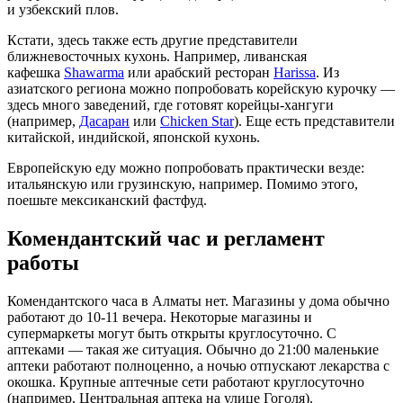
и узбекский плов.
Кстати, здесь также есть другие представители
ближневосточных кухонь. Например, ливанская
кафешка
Shawarma
или арабский ресторан
Harissa
. Из
азиатского региона можно попробовать корейскую курочку —
здесь много заведений, где готовят корейцы-хангуги
(например,
Дасаран
или
Chicken Star
). Еще есть представители
китайской, индийской, японской кухонь.
Европейскую еду можно попробовать практически везде:
итальянскую или грузинскую, например. Помимо этого,
поешьте мексиканский фастфуд.
Комендантский час и регламент
работы
Комендантского часа в Алматы нет. Магазины у дома обычно
работают до 10-11 вечера. Некоторые магазины и
супермаркеты могут быть открыты круглосуточно. С
аптеками — такая же ситуация. Обычно до 21:00 маленькие
аптеки работают полноценно, а ночью отпускают лекарства с
окошка. Крупные аптечные сети работают круглосуточно
(например, Центральная аптека на улице Гоголя).