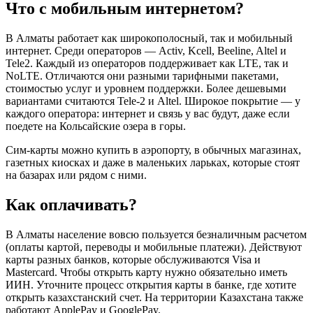
Что с мобильным интернетом?
В Алматы работает как широкополосный, так и мобильный
интернет. Среди операторов — Activ, Kcell, Beeline, Altel и
Tele2. Каждый из операторов поддерживает как LTE, так и
NoLTE. Отличаются они разными тарифными пакетами,
стоимостью услуг и уровнем поддержки. Более дешевыми
вариантами считаются Tele-2 и Altel. Широкое покрытие — у
каждого оператора: интернет и связь у вас будут, даже если
поедете на Кольсайские озера в горы.
Сим-карты можно купить в аэропорту, в обычных магазинах,
газетных киосках и даже в маленьких ларьках, которые стоят
на базарах или рядом с ними.
Как оплачивать?
В Алматы население вовсю пользуется безналичным расчетом
(оплаты картой, переводы и мобильные платежи). Действуют
карты разных банков, которые обслуживаются Visa и
Mastercard. Чтобы открыть карту нужно обязательно иметь
ИИН. Уточните процесс открытия карты в банке, где хотите
открыть казахстанский счет. На территории Казахстана также
работают ApplePay и GooglePay.