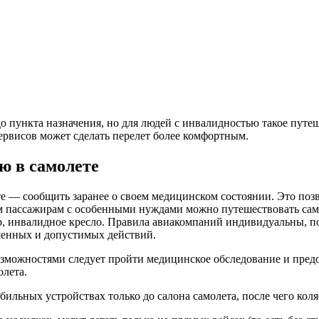
о пункта назначения, но для людей с инвалидностью
такое путе
ервисов может сделать перелет более комфортным.
ю в самолете
те — сообщить заранее о своем медицинском состоянии. Это поз
ым пассажирам с особенными нуждами можно путешествовать сам
, инвалидное кресло. Правила авиакомпаний индивидуальны, по
ешенных и допустимых действий.
возможностями следует пройти
медицинское
обследование и пред
олета
.
бильных устройствах только до салона
самолета
, после чего кол