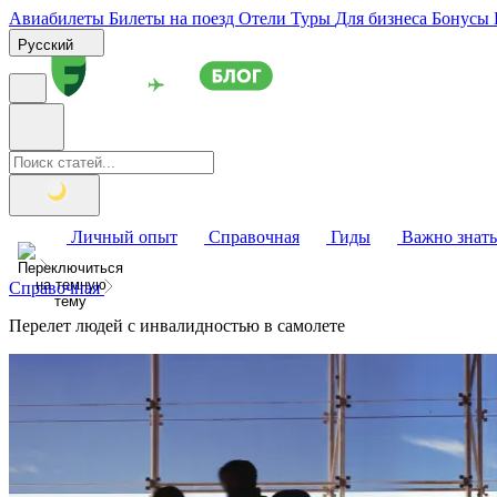
Авиабилеты
Билеты на поезд
Отели
Туры
Для бизнеса
Бонусы
Русский
Личный опыт
Справочная
Гиды
Важно знать
Справочная
Перелет людей с инвалидностью в самолете