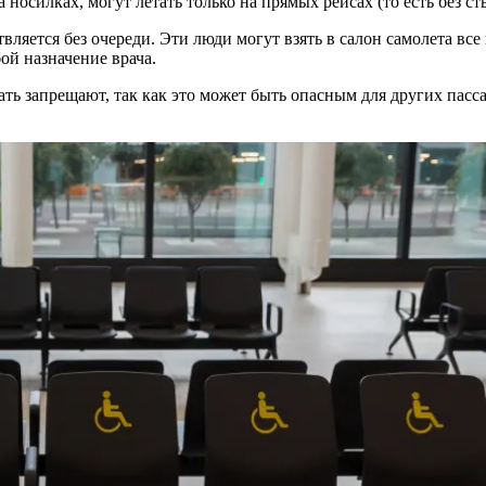
 носилках, могут летать только на прямых рейсах (то есть без 
ляется без очереди. Эти люди могут взять в салон
самолета
все 
бой назначение врача.
ть запрещают, так как это может быть опасным для других пасс