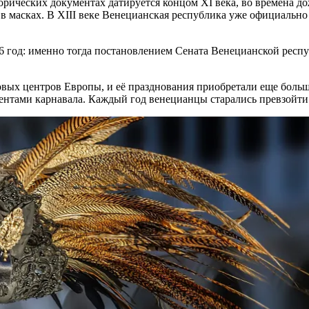
орических документах датируется концом XI века, во
времена
до
 в
масках
. В XIII веке
Венецианская
республика уже официально 
6 год: именно тогда постановлением Сената
Венецианской
респу
овых центров Европы, и её празднования приобретали еще боль
ентами карнавала. Каждый год
венецианцы
старались превзойт