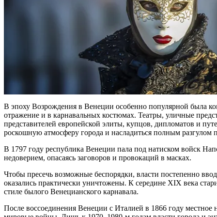
В эпоху Возрождения в
Венеции
особенно популярной была ко
отражение и в карнавальных костюмах. Театры, уличные предс
представителей европейской элиты, купцов, дипломатов и пут
роскошную атмосферу
города
и насладиться полным разгулом
В
1797 году
республика Венеции пала под натиском войск Нап
недоверием, опасаясь заговоров и провокаций в
масках
.
Чтобы пресечь возможные беспорядки, власти постепенно вво
оказались практически уничтожены. К середине XIX века стар
стиле былого Венецианского карнавала.
После воссоединения Венеции с Италией в 1866 году местное 
мировые войны. Лишь к 1970–1980-м годам власти города и э