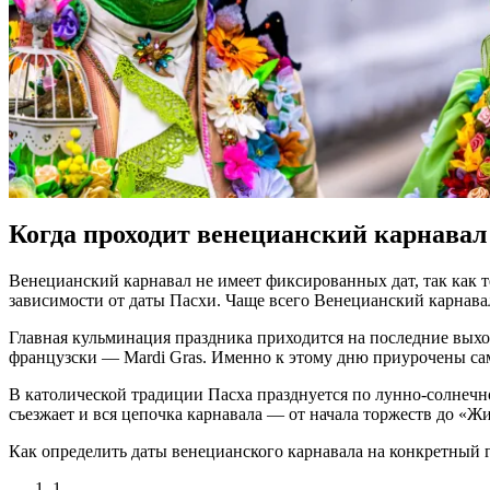
Когда проходит венецианский карнавал
Венецианский карнавал
не имеет фиксированных дат, так как 
зависимости от даты Пасхи. Чаще всего
Венецианский карнава
Главная кульминация
праздника
приходится на последние вых
французски — Mardi Gras. Именно к этому дню приурочены са
В католической традиции Пасха празднуется по лунно-солнечно
съезжает и вся цепочка
карнавала
— от начала торжеств до «Жир
Как определить даты
венецианского карнавала
на конкретный 
1