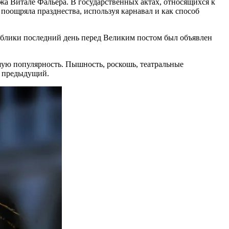
жа Витале Фальера. В государственных актах, относящихся к
поощряла празднества, используя
карнавал
и как способ
блики последний день перед Великим постом был объявлен
шую популярность. Пышность, роскошь, театральные
и предыдущий.