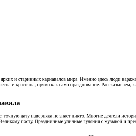
х ярких и старинных
карнавалов
мира. Именно здесь люди наряж
есна и красочна, прямо как само празднование. Рассказываем, 
навала
: точную дату наверняка не знает никто. Многие деятели
истор
к Великому посту. Праздничные уличные гуляния с музыкой и пр