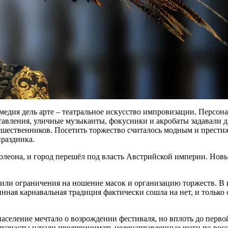
медия дель арте – театральное искусство импровизации. Персо
тавления, уличные музыканты, фокусники и акробаты задавали 
ешественников. Посетить торжество считалось модным и прести
праздника
.
олеона, и
город
перешёл под власть Австрийской империи. Новы
дили ограничения на
ношение масок
и организацию торжеств. В 
инная карнавальная традиция фактически сошла на нет, и тольк
население мечтало о возрождении
фестиваля
, но вплоть до перв
нтузиасты начали предпринимать целенаправленные шаги по во