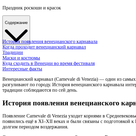
Праздник роскоши и красок
Содержание
История появления венецианского карнавала
Когда проходит венецианский карнавал
Традиции
Маски и костюмы
Куда сходить в Венеции во время фестиваля
Интересные факты
Венецианский карнавал
(
Carnevale di Venezia
) — один из самы
разгуливают по городу.
История венецианского карнавала
интер
традиции соблюдаются по сей день.
История появления венецианского кар
Появление
Carnevale di Venezia
уходит корнями в Средневековье
появились ещё в XI–XII веках и были связаны с подготовкой 
долгим периодом воздержания.