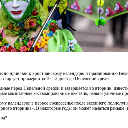
тесно привязан к христианскому календарю и празднованию
Вели
л
стартует примерно за 10–12 дней до Пепельной среды.
одные перед
Пепельной средой
и завершается во вторник,
извест
мые масштабные костюмированные шествия, балы и уличные пре
му календарю: в первое воскресенье после весеннего полнолуни
ного вторника». В некоторые годы он может начаться раньше (в 
год?