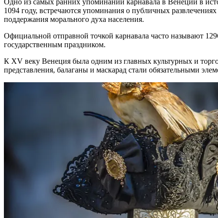
Одно из самых ранних упоминаний
карнавала в Венеции
в ист
1094 году, встречаются упоминания о публичных развлечениях
поддержания морального духа населения.
Официальной отправной точкой
карнавала
часто называют 129
государственным
праздником
.
К XV веку
Венеция
была одним из главных культурных и торг
представления, балаганы и
маскарад
стали обязательными элем