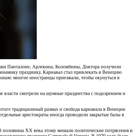
нажи Панталоне, Арлекина, Коломбины, Доктора получили
динамику празднику.
Карнавал
стал привлекать в
Венецию
жным: многие иностранцы приезжали, чтобы окунуться в
е власти смотрели на шумные празднества с подозрением и
итоге традиционный размах и свобода
карнавала в Венеции
о отдельные аристократы иногда проводили закрытые
балы
в
ой половины XX века этому мешали политические потрясения и
сстановлению традиции
Carnevale di Venezia
. В
1979 году
было