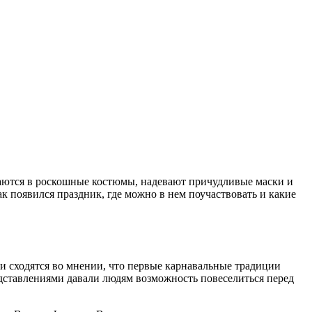
аются в роскошные костюмы, надевают причудливые
маски
и
как появился
праздник
, где можно в нем поучаствовать и какие
ии
сходятся во мнении, что первые карнавальные традиции
едставлениями давали людям возможность повеселиться перед