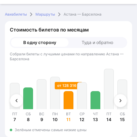
Авиабилеты
Маршруты
Астана — Барселона
Стоимость билетов по месяцам
В одну сторону
Туда и обратно
Собрали билеты с лучшими ценами по направлению Астана —
Барселона
от 128 316 ₸
ПТ
СБ
ВС
ПН
ВТ
СР
ЧТ
ПТ
СБ
В
7
8
9
10
11
12
13
14
15
1
Зелёным отмечены самые низкие цены